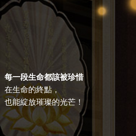
每一段生命都該被珍惜
在生命的終點，
也能綻放璀璨的光芒！